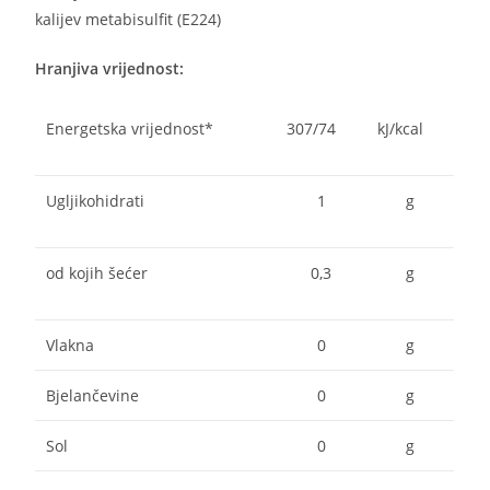
kalijev metabisulfit (E224)
Hranjiva vrijednost:
Energetska vrijednost*
307/74
kJ/kcal
Ugljikohidrati
1
g
od kojih šećer
0,3
g
Vlakna
0
g
Bjelančevine
0
g
Sol
0
g