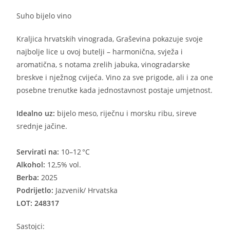
Suho bijelo vino
Kraljica hrvatskih vinograda, Graševina pokazuje svoje
najbolje lice u ovoj butelji – harmonična, svježa i
aromatična, s notama zrelih jabuka, vinogradarske
breskve i nježnog cvijeća. Vino za sve prigode, ali i za one
posebne trenutke kada jednostavnost postaje umjetnost.
Idealno uz:
bijelo meso, riječnu i morsku ribu, sireve
srednje jačine.
Servirati na:
10–12 °C
Alkohol:
12,5% vol.
Berba:
2025
Podrijetlo:
Jazvenik/ Hrvatska
LOT: 248317
Sastojci: